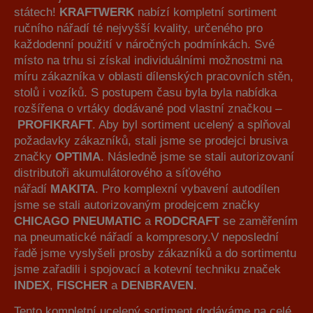
státech!
KRAFTWERK
nabízí kompletní sortiment
ručního nářadí té nejvyšší kvality, určeného pro
každodenní použití v náročných podmínkách. Své
místo na trhu si získal individuálními možnostmi na
míru zákazníka v oblasti dílenských pracovních stěn,
stolů i vozíků. S postupem času byla byla nabídka
rozšířena o vrtáky dodávané pod vlastní značkou –
PROFIKRAFT
. Aby byl sortiment ucelený a splňoval
požadavky zákazníků, stali jsme se prodejci brusiva
značky
OPTIMA
. Následně jsme se stali autorizovaní
distributoři akumulátorového a síťového
nářadí
MAKITA
. Pro komplexní vybavení autodílen
jsme se stali autorizovaným prodejcem značky
CHICAGO
PNEUMATIC
a
RODCRAFT
se zaměřením
na pneumatické nářadí a kompresory.V neposlední
řadě jsme vyslyšeli prosby zákazníků a do sortimentu
jsme zařadili i spojovací a kotevní techniku značek
INDEX
,
FISCHER
a
DENBRAVEN
.
Tento kompletní ucelený sortiment dodáváme na celé