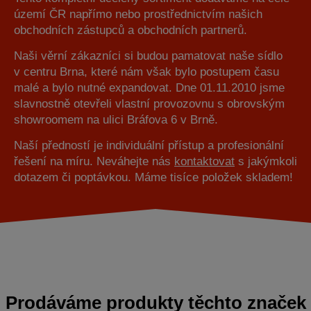
území ČR napřímo nebo prostřednictvím našich
obchodních zástupců a obchodních partnerů.
Naši věrní zákazníci si budou pamatovat naše sídlo
v centru Brna, které nám však bylo postupem času
malé a bylo nutné expandovat. Dne 01.11.2010 jsme
slavnostně otevřeli vlastní provozovnu s obrovským
showroomem na ulici Bráfova 6 v Brně.
Naší předností je individuální přístup a profesionální
řešení na míru. Neváhejte nás
kontaktovat
s jakýmkoli
dotazem či poptávkou. Máme tisíce položek skladem!
Prodáváme produkty těchto značek