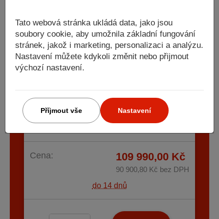
Tato webová stránka ukládá data, jako jsou
soubory cookie, aby umožnila základní fungování
stránek, jakož i marketing, personalizaci a analýzu.
Nastavení můžete kdykoli změnit nebo přijmout
výchozí nastavení.
AKCE KW Dílenská stěna rohová
Příjmout vše
Nastavení
3819/2824x488x2000mm, deska Multiplex
MOBILIO BLACK dílenský nábytek
Cena:
109 990,00 Kč
90 900,80 Kč
bez DPH
do 14 dnů