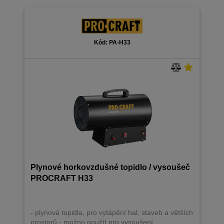
Kód: PA-H33
Plynové horkovzdušné topidlo / vysoušeč
PROCRAFT H33
- plynová topidla, pro vytápění hal, staveb a větších
prostorů - možno použít pro vysoušení