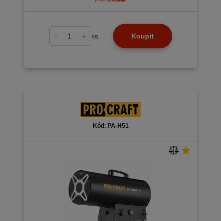
-
+
ks
Koupit
Kód: PA-H51