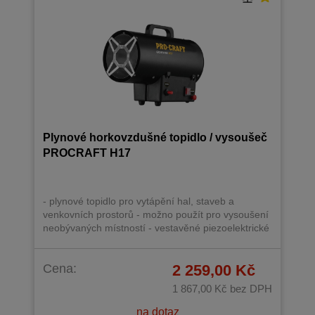
Plynové horkovzdušné topidlo / vysoušeč
PROCRAFT H17
- plynové topidlo pro vytápění hal, staveb a
venkovních prostorů - možno použít pro vysoušení
neobývaných místností - vestavěné piezoelektrické
zapalování - napájení ventilátoru 230V/50Hz -
palivo: plyn propan-butan G30 - tlak plynu (bar) 0,7
Cena:
2 259,00 Kč
- maximální topný výkon (kW) 17 - průtok vzduchu:
320 m3 / h - maximální odběr plynu (kg/h) 1,23 -
1 867,00 Kč
bez DPH
termostat proti přehřátí (°C) 95
na dotaz