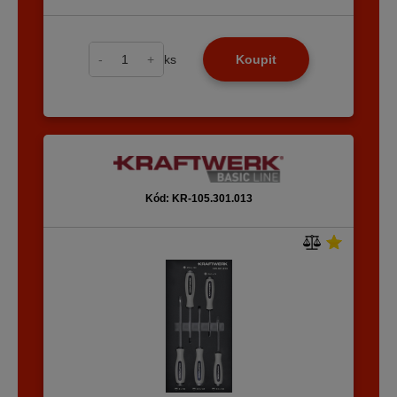
-
+
ks
Koupit
Kód: KR-105.301.013