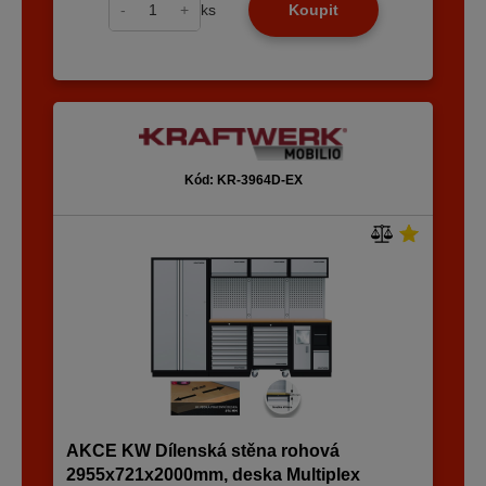
-
+
ks
Koupit
Kód: KR-3964D-EX
AKCE KW Dílenská stěna rohová
2955x721x2000mm, deska Multiplex