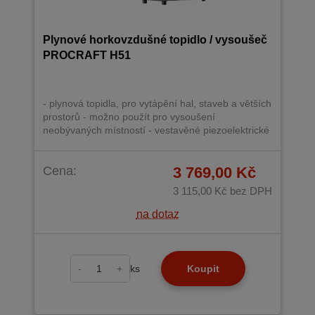
Plynové horkovzdušné topidlo / vysoušeč
PROCRAFT H51
- plynová topidla, pro vytápění hal, staveb a větších
prostorů - možno použít pro vysoušení
neobývaných místností - vestavěné piezoelektrické
zapalování - napájení: 230V/50Hz - palivo: plyn
butan G30 - tlak plynu (bar) 1,5 - maximální topný
Cena:
3 769,00 Kč
výkon (kW) 51 - průtok vzduchu: 650 m3 / h -
maximální odběr plynu (kg/h) 3,7 - termostat proti
3 115,00 Kč
bez DPH
přehřátí (°C) 75
na dotaz
-
+
ks
Koupit