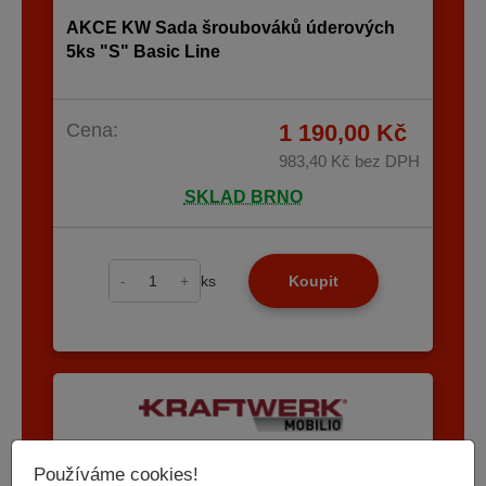
AKCE KW Sada šroubováků úderových
5ks "S" Basic Line
Cena:
1 190,00 Kč
983,40 Kč
bez DPH
SKLAD BRNO
-
+
ks
Koupit
Kód: KR-3964E-BLK
Používáme cookies!