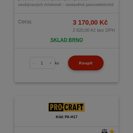
neobývaných místností - vestavěné piezoelektrické
zapalování - napájení: 230V/50Hz - palivo: plyn
butan G30 - tlak plynu (bar) 0,7 - maximální topný
Cena:
3 170,00 Kč
výkon (kW) 33 - průtok vzduchu: 650 m3 / h -
maximální odběr plynu (kg/h) 2,4 - termostat proti
2 620,00 Kč
bez DPH
přehřátí (°C) 75
SKLAD BRNO
-
+
ks
Koupit
Kód: PA-H17